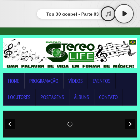
Top 30 gospel - Parte 03
HOME
PROGRAMAÇÃO
VÍDEOS
EVENTOS
LOCUTORES
POSTAGENS
ÁLBUNS
CONTATO