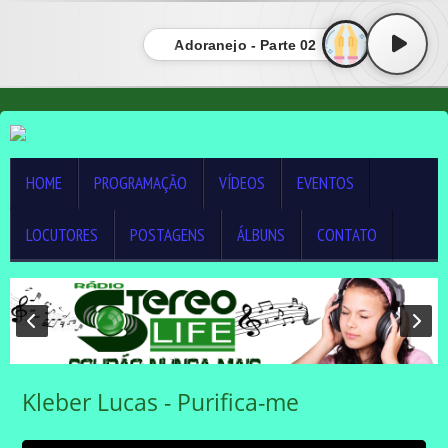
Adoranejo - Parte 02
HOME
PROGRAMAÇÃO
VÍDEOS
EVENTOS
LOCUTORES
POSTAGENS
ÁLBUNS
CONTATO
Kleber Lucas - Purifica-me